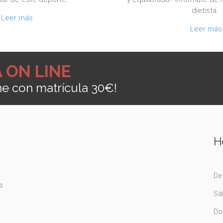
dietista.
Leer más
Leer más
 ON LINE
ine con matrícula 30€!
H
De 
s.
Sá
Do