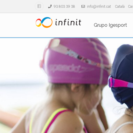
93 803 39 38
info@infinit.cat
Català
Cas
Grupo Igesport