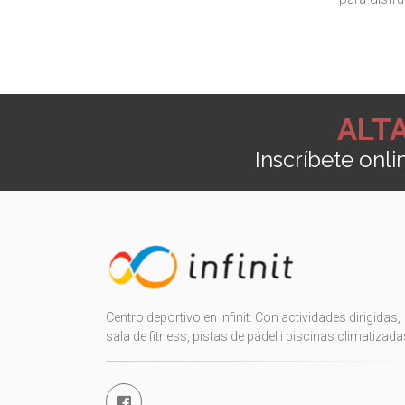
ALTA
Inscríbete onl
Centro deportivo en Infinit. Con actividades dirigidas,
sala de fitness, pistas de pádel i piscinas climatizada