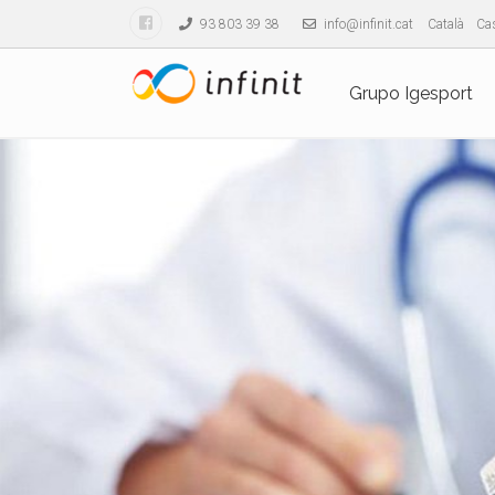
93 803 39 38
info@infinit.cat
Català
Cas
Grupo Igesport