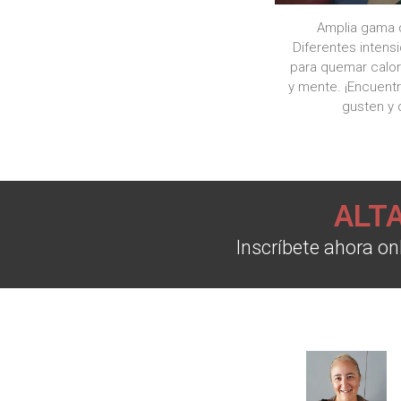
Amplia gama d
Diferentes intens
para quemar calorí
y mente. ¡Encuentr
gusten y 
ALTA
Inscríbete ahora onl