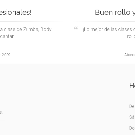
sionales!
Buen rollo y
na clase de Zumba, Body
¡Lo mejor de las clases d
ncantan!
rol
de 2009
Abonad
H
De 
s.
Sá
Do