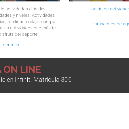
e actividades dirigidas.
Horario de actividade
idades y niveles. Actividades
as, tonificar o relajar cuerpo
Horario mes de ag
a las actividades que más te
disfruta del deporte!
Leer más
 ON LINE
ie en Infinit. Matrícula 30€!