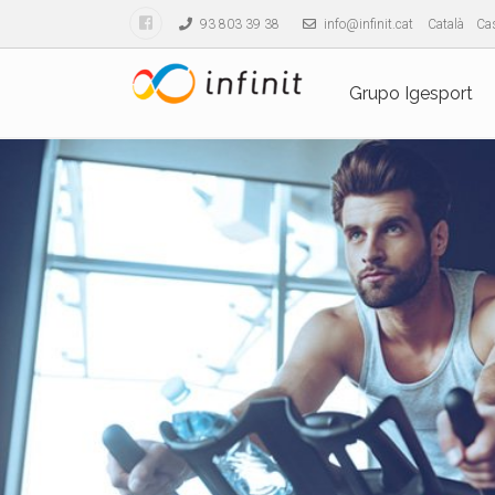
93 803 39 38
info@infinit.cat
Català
Cas
Grupo Igesport