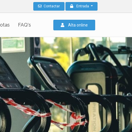
Contactar
Entrada
otas
FAQ's
Alta online