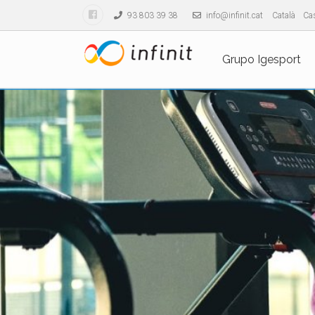
93 803 39 38
info@infinit.cat
Català
Cas
Grupo Igesport