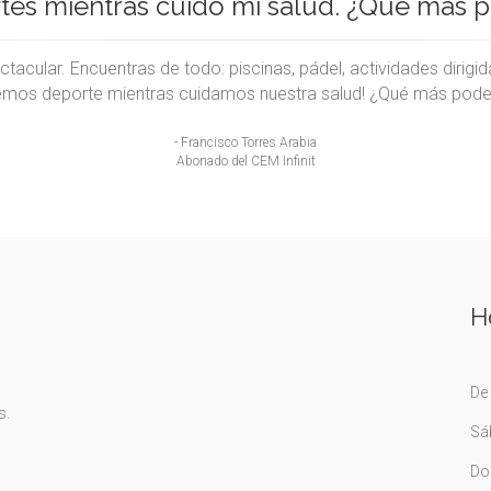
es mientras cuido mi salud. ¿Qué más 
acular. Encuentras de todo: piscinas, pádel, actividades dirigida
emos deporte mientras cuidamos nuestra salud! ¿Qué más pod
- Francisco Torres Arabia
Abonado del CEM Infinit
H
De 
s.
Sá
Do