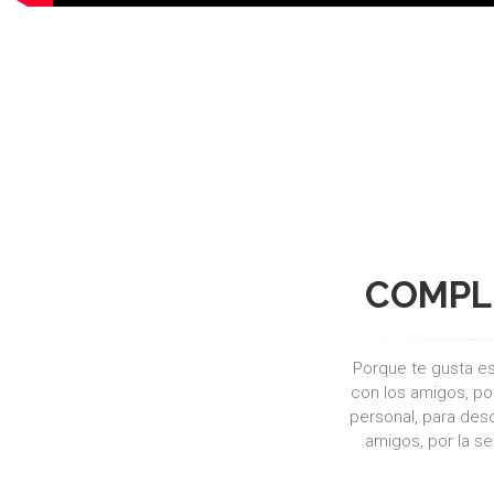
INSCRÍBETE AHORA 
COMPLE
Porque te gusta es
con los amigos, por
personal, para des
amigos, por la s