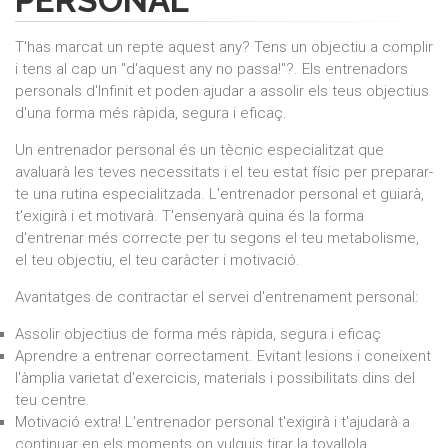
PERSONAL
T'has marcat un repte aquest any? Tens un objectiu a complir
i tens al cap un "d'aquest any no passa!"?. Els entrenadors
personals d'Infinit et poden ajudar a assolir els teus objectius
d'una forma més ràpida, segura i eficaç.
Un entrenador personal és un tècnic especialitzat que
avaluarà les teves necessitats i el teu estat físic per preparar-
te una rutina especialitzada. L'entrenador personal et guiarà,
t'exigirà i et motivarà. T'ensenyarà quina és la forma
d'entrenar més correcte per tu segons el teu metabolisme,
el teu objectiu, el teu caràcter i motivació.
Avantatges de contractar el servei d'entrenament personal:
Assolir objectius de forma més ràpida, segura i eficaç
Aprendre a entrenar correctament. Evitant lesions i coneixent
l'àmplia varietat d'exercicis, materials i possibilitats dins del
teu centre.
Motivació extra! L'entrenador personal t'exigirà i t'ajudarà a
continuar en els moments on vulguis tirar la tovallola.