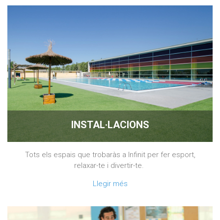
INSTAL·LACIONS
Tots els espais que trobaràs a Infinit per fer esport,
relaxar-te i divertir-te.
Llegir més