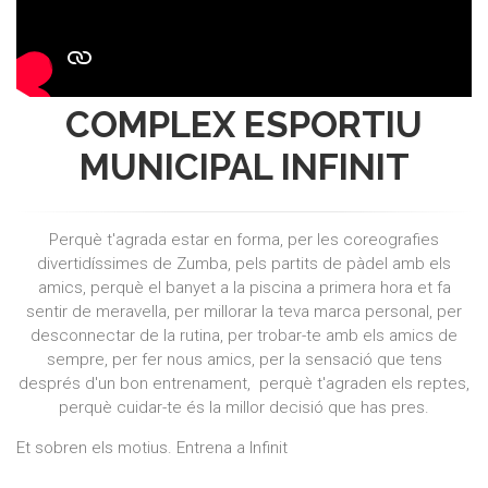
COMPLEX ESPORTIU
MUNICIPAL INFINIT
Perquè t'agrada estar en forma, per les coreografies
divertidíssimes de Zumba, pels partits de pàdel amb els
amics, perquè el banyet a la piscina a primera hora et fa
sentir de meravella, per millorar la teva marca personal, per
desconnectar de la rutina, per trobar-te amb els amics de
sempre, per fer nous amics, per la sensació que tens
després d'un bon entrenament, perquè t'agraden els reptes,
perquè cuidar-te és la millor decisió que has pres.
Et sobren els motius. Entrena a Infinit